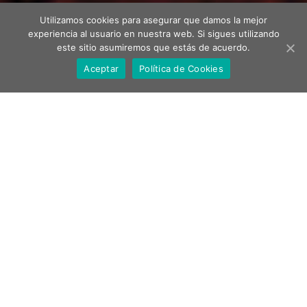
Utilizamos cookies para asegurar que damos la mejor
experiencia al usuario en nuestra web. Si sigues utilizando
este sitio asumiremos que estás de acuerdo.
Aceptar
Política de Cookies
D
esde 1825
LA PASTELERÍA
MÁS ANTIGUA
DE BARCELONA
✻
La Estrella ha ofrecido su repostería a la ciudad de Barcelona