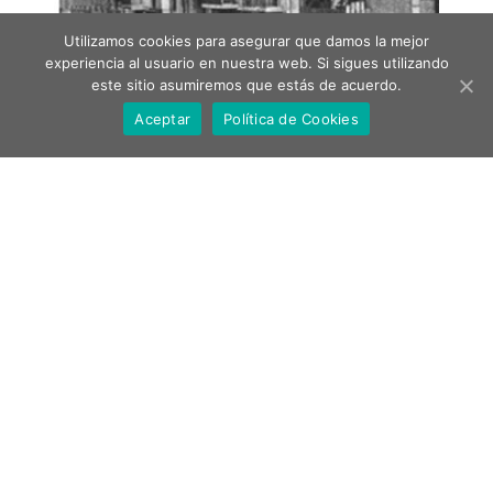
Utilizamos cookies para asegurar que damos la mejor
experiencia al usuario en nuestra web. Si sigues utilizando
este sitio asumiremos que estás de acuerdo.
Aceptar
Política de Cookies
Conde del Asalto -1925-
1927 Los hermanos Roig fundan La Colmena y traspasan
La Estrella a uno de sus pasteleros, Simeón Pujol.