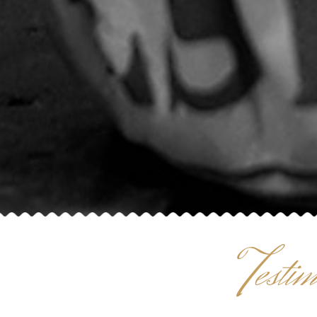
T
esti