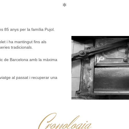
✻
ms 85 anys per la família Pujol.
et i ha mantingut fins als
series tradicionals.
àtic de Barcelona amb la màxima
viatge al passat i recuperar una
Forn original
C
ronologia